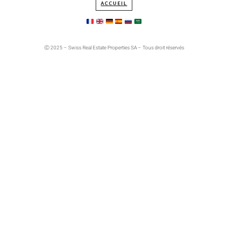
ACCUEIL
Ⓒ 2025 – Swiss Real Estate Properties SA – Tous droit réservés