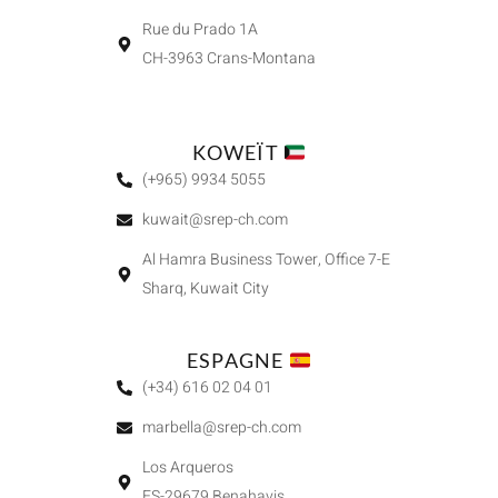
Rue du Prado 1A
CH-3963 Crans-Montana
KOWEÏT
(+965) 9934 5055
kuwait@srep-ch.com
Al Hamra Business Tower, Office 7-E
Sharq, Kuwait City
ESPAGNE
(+34) 616 02 04 01
marbella@srep-ch.com
Los Arqueros
ES-29679 Benahavis